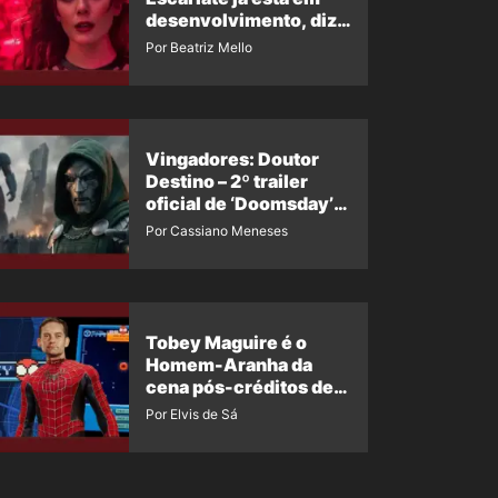
desenvolvimento, diz
insider
Por Beatriz Mello
Vingadores: Doutor
Destino – 2º trailer
oficial de ‘Doomsday’
ganha nova data para
Por Cassiano Meneses
vazar novamente
Tobey Maguire é o
Homem-Aranha da
cena pós-créditos de
Um Novo Dia?
Por Elvis de Sá