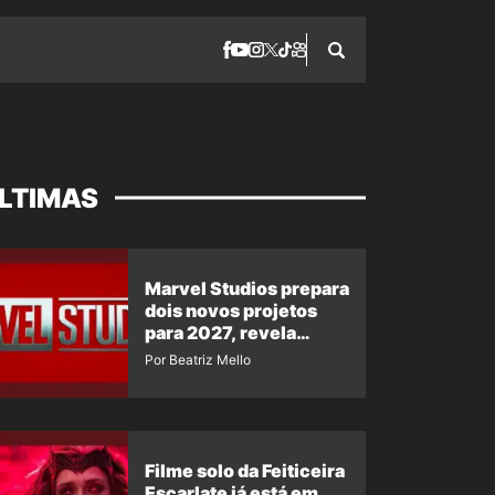
LTIMAS
Marvel Studios prepara
dois novos projetos
para 2027, revela
insider
Por Beatriz Mello
Filme solo da Feiticeira
Escarlate já está em