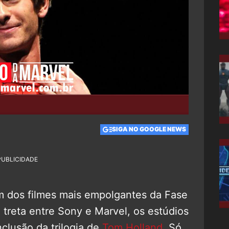
SIGA NO GOOGLE NEWS
PUBLICIDADE
 dos filmes mais empolgantes da Fase
treta entre Sony e Marvel, os estúdios
clusão da trilogia de
Tom Holland
. Só