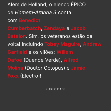
Além de Holland, o elenco ÉPICO
de
Homem-Aranha 3
conta
com
Benedict
Cumberbatch
,
Zendaya
e
Jacob
Batalon
. Sim, os veteranos estão de
volta! Incluindo
Tobey Maguire
,
Andrew
Garfield
e os vilões:
Willem
Dafoe
(Duende Verde),
Alfred
Molina
(Doutor Octopus) e
Jamie
Foxx
(Electro)!
PUBLICIDADE