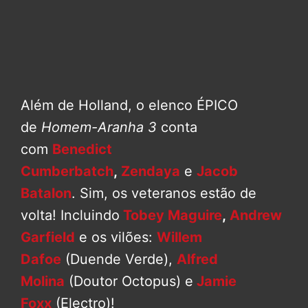
Além de Holland, o elenco ÉPICO
de
Homem-Aranha 3
conta
com
Benedict
Cumberbatch
,
Zendaya
e
Jacob
Batalon
. Sim, os veteranos estão de
volta! Incluindo
Tobey Maguire
,
Andrew
Garfield
e os vilões:
Willem
Dafoe
(Duende Verde),
Alfred
Molina
(Doutor Octopus) e
Jamie
Foxx
(Electro)!