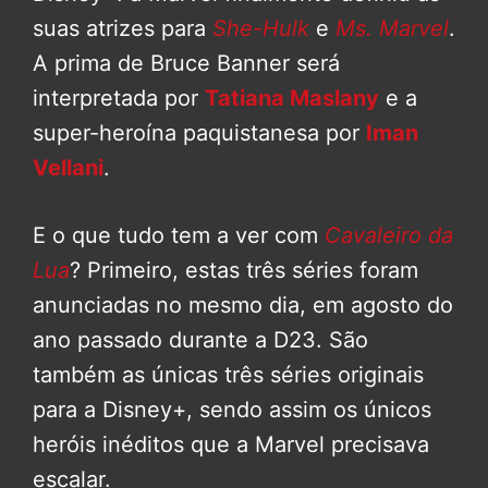
suas atrizes para
She-Hulk
e
Ms. Marvel
.
A prima de Bruce Banner será
interpretada por
Tatiana Maslany
e a
super-heroína paquistanesa por
Iman
Vellani
.
E o que tudo tem a ver com
Cavaleiro da
Lua
? Primeiro, estas três séries foram
anunciadas no mesmo dia, em agosto do
ano passado durante a D23. São
também as únicas três séries originais
para a Disney+, sendo assim os únicos
heróis inéditos que a Marvel precisava
escalar.