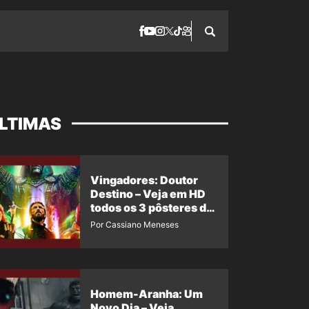
LTIMAS
Vingadores: Doutor
Destino – Veja em HD
todos os 3 pôsteres de
‘Doomsday’ + 1 imagem
Por Cassiano Meneses
oficial com os 26
heróis do filme
Homem-Aranha: Um
Novo Dia – Veja