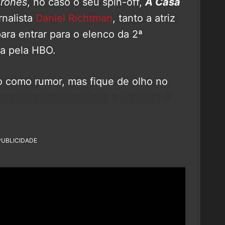
rones
, no caso o seu spin-off,
A Casa
rnalista
Daniel Richtman
, tanto a atriz
ara entrar para o elenco da 2ª
da pela HBO.
o como rumor, mas fique de olho no
rder nenhuma novidade e conheça o
PUBLICIDADE