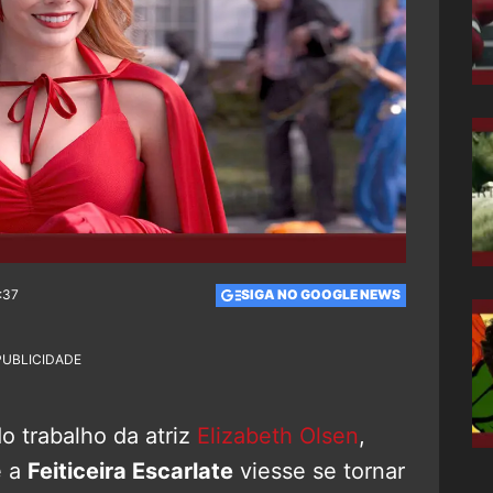
:37
SIGA NO GOOGLE NEWS
PUBLICIDADE
o trabalho da atriz
Elizabeth Olsen
,
e a
Feiticeira Escarlate
viesse se tornar