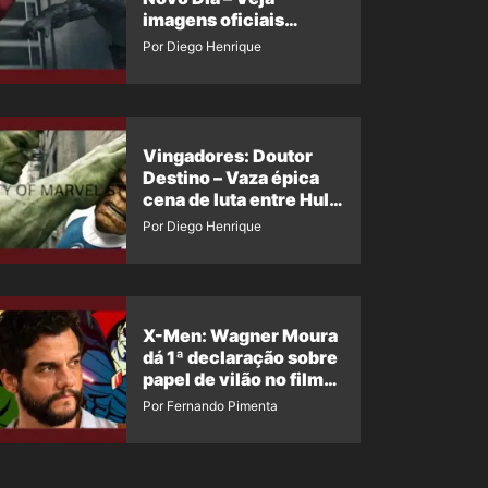
imagens oficiais
descartadas do Hulk
Por Diego Henrique
Cinza no filme
Vingadores: Doutor
Destino – Vaza épica
cena de luta entre Hulk
e o Coisa
Por Diego Henrique
X-Men: Wagner Moura
dá 1ª declaração sobre
papel de vilão no filme
da Marvel
Por Fernando Pimenta