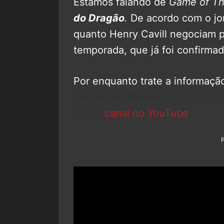
Estamos falando de
Game of Th
do Dragão
.
De acordo com o jo
quanto Henry Cavill negociam p
temporada, que já foi confirma
Por enquanto trate a informaçã
Legado da Marvel
para não pe
nosso
canal no YouTube
: