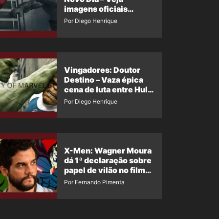
imagens oficiais
descartadas do Hulk
Por Diego Henrique
Cinza no filme
Vingadores: Doutor
Destino – Vaza épica
cena de luta entre Hulk
e o Coisa
Por Diego Henrique
X-Men: Wagner Moura
dá 1ª declaração sobre
papel de vilão no filme
da Marvel
Por Fernando Pimenta