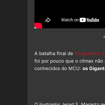
A batalha final de
Vingadores: U
foi por pouco que o clímax não
conhecidos do MCU:
os Gigant
O ilustrador Jerad S. Marantz 