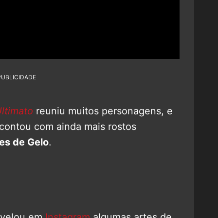
PUBLICIDADE
ltimato
reuniu muitos personagens, e
 contou com ainda mais rostos
es de Gelo
.
revelou em
Instagram
algumas artes de