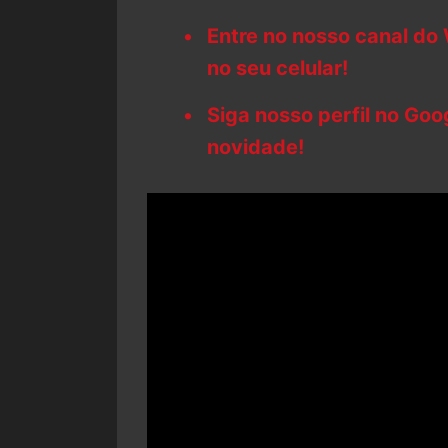
Entre no nosso canal do
no seu celular!
Siga nosso perfil no Go
novidade!