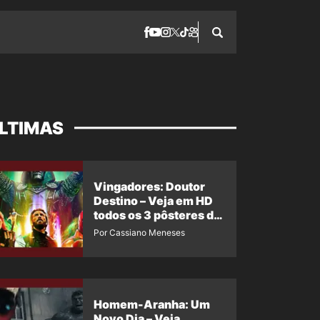
LTIMAS
Vingadores: Doutor
Destino – Veja em HD
todos os 3 pôsteres de
‘Doomsday’ + 1 imagem
Por Cassiano Meneses
oficial com os 26
heróis do filme
Homem-Aranha: Um
Novo Dia – Veja