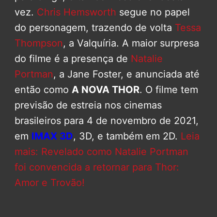
vez.
Chris Hemsworth
segue no papel
do personagem, trazendo de volta
Tessa
Thompson
, a Valquíria. A maior surpresa
do filme é a presença de
Natalie
Portman
, a Jane Foster, e anunciada até
então como
A NOVA THOR
. O filme tem
previsão de estreia nos cinemas
brasileiros para 4 de novembro de 2021,
em
IMAX 3D
, 3D, e também em 2D.
Leia
mais: Revelado como Natalie Portman
foi convencida a retornar para Thor:
Amor e Trovão!