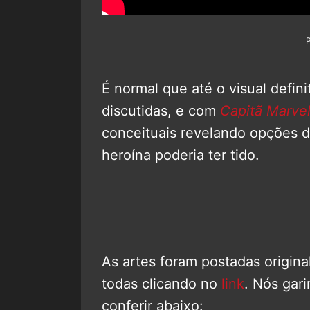
É normal que até o visual defini
discutidas, e com
Capitã Marve
conceituais revelando opções d
heroína poderia ter tido.
As artes foram postadas origin
todas clicando no
link
. Nós gar
conferir abaixo: