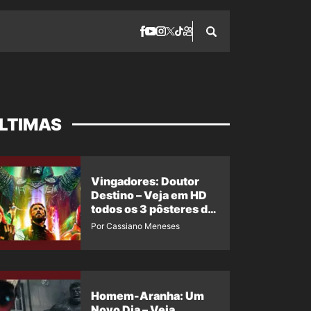
LTIMAS
Vingadores: Doutor
Destino – Veja em HD
todos os 3 pôsteres de
‘Doomsday’ + 1 imagem
Por Cassiano Meneses
oficial com os 26
heróis do filme
Homem-Aranha: Um
Novo Dia – Veja