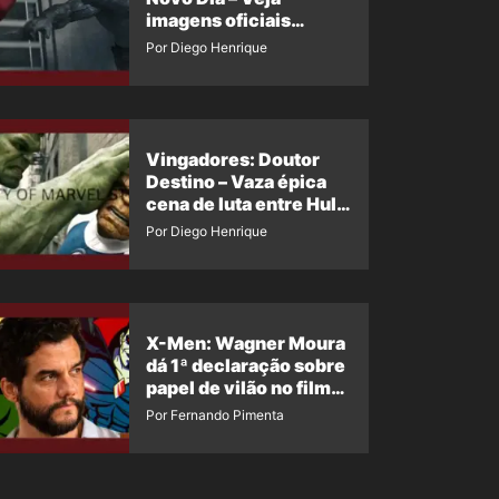
imagens oficiais
descartadas do Hulk
Por Diego Henrique
Cinza no filme
Vingadores: Doutor
Destino – Vaza épica
cena de luta entre Hulk
e o Coisa
Por Diego Henrique
X-Men: Wagner Moura
dá 1ª declaração sobre
papel de vilão no filme
da Marvel
Por Fernando Pimenta