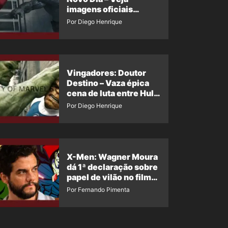
imagens oficiais
descartadas do Hulk
Por Diego Henrique
Cinza no filme
Vingadores: Doutor
Destino – Vaza épica
cena de luta entre Hulk
e o Coisa
Por Diego Henrique
X-Men: Wagner Moura
dá 1ª declaração sobre
papel de vilão no filme
da Marvel
Por Fernando Pimenta