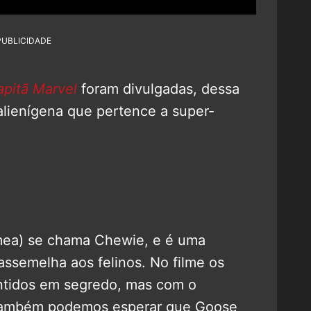
PUBLICIDADE
apitã Marvel
foram divulgadas, dessa
lienígena que pertence a super-
êmea) se chama Chewie, e é uma
 assemelha aos felinos. No filme os
ntidos em segredo, mas com o
também podemos esperar que Goose