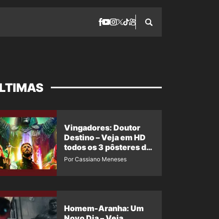
LTIMAS
Vingadores: Doutor
Destino – Veja em HD
todos os 3 pôsteres de
‘Doomsday’ + 1 imagem
Por Cassiano Meneses
oficial com os 26
heróis do filme
Homem-Aranha: Um
Novo Dia – Veja