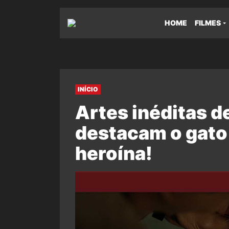
HOME
FILMES
INÍCIO
Artes inéditas d
destacam o gato 
heroína!