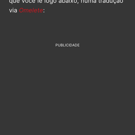
que você lê logo abaixo, numa tradução
via
Omelete
:
PUBLICIDADE