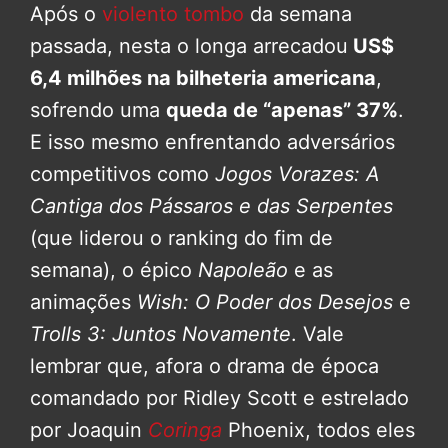
Após o
violento tombo
da semana
passada, nesta o longa arrecadou
US$
6,4 milhões na bilheteria americana
,
sofrendo uma
queda de “apenas” 37%
.
E isso mesmo enfrentando adversários
competitivos como
Jogos Vorazes: A
Cantiga dos Pássaros e das Serpentes
(que liderou o ranking do fim de
semana), o épico
Napoleão
e as
animações
Wish: O Poder dos Desejos
e
Trolls 3: Juntos Novamente
. Vale
lembrar que, afora o drama de época
comandado por Ridley Scott e estrelado
por Joaquin
Coringa
Phoenix, todos eles