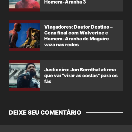
Homem-Aranha 3
Vingadores: Doutor Destino –
Cena final com Wolverine e
Homem-Aranha de Maguire
vaza nas redes
Justiceiro: Jon Bernthal afirma
que vai “virar as costas” para os
fãs
DEIXE SEU COMENTÁRIO