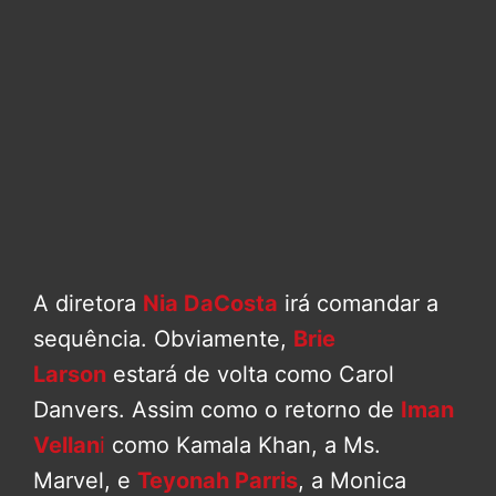
A diretora
Nia DaCosta
irá comandar a
sequência. Obviamente,
Brie
Larson
estará de volta como Carol
Danvers. Assim como o retorno de
Iman
Vellan
i
como Kamala Khan, a Ms.
Marvel, e
Teyonah Parris
, a Monica