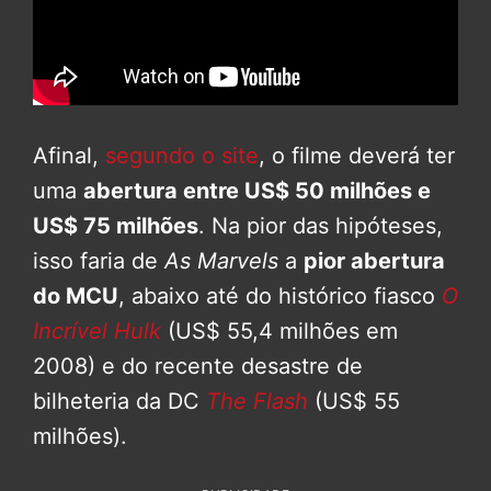
Afinal,
segundo o site
, o filme deverá ter
uma
abertura entre US$ 50 milhões e
US$ 75 milhões
. Na pior das hipóteses,
isso faria de
As Marvels
a
pior abertura
do MCU
, abaixo até do histórico fiasco
O
Incrível Hulk
(US$ 55,4 milhões em
2008) e do recente desastre de
bilheteria da DC
The Flash
(US$ 55
milhões).