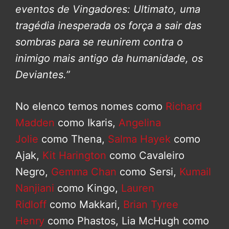
eventos de Vingadores: Ultimato, uma
tragédia inesperada os força a sair das
sombras para se reunirem contra o
inimigo mais antigo da humanidade, os
Deviantes.”
No elenco temos nomes como
Richard
Madden
como Ikaris,
Angelina
Jolie
como Thena,
Salma Hayek
como
Ajak,
Kit Harington
como Cavaleiro
Negro,
Gemma Chan
como Sersi,
Kumail
Nanjiani
como Kingo,
Lauren
Ridloff
como Makkari,
Brian Tyree
Henry
como Phastos, Lia McHugh como