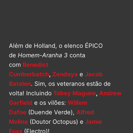
Além de Holland, o elenco ÉPICO
de
Homem-Aranha 3
conta
com
Benedict
Cumberbatch
,
Zendaya
e
Jacob
Batalon
. Sim, os veteranos estão de
volta! Incluindo
Tobey Maguire
,
Andrew
Garfield
e os vilões:
Willem
Dafoe
(Duende Verde),
Alfred
Molina
(Doutor Octopus) e
Jamie
Foxx
(Electro)!