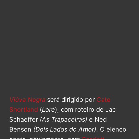
Viúva Negra
será dirigido por
Cate
Shortland
(
Lore
), com roteiro de Jac
Schaeffer
(As Trapaceiras)
e Ned
Benson
(Dois Lados do Amor)
. O elenco