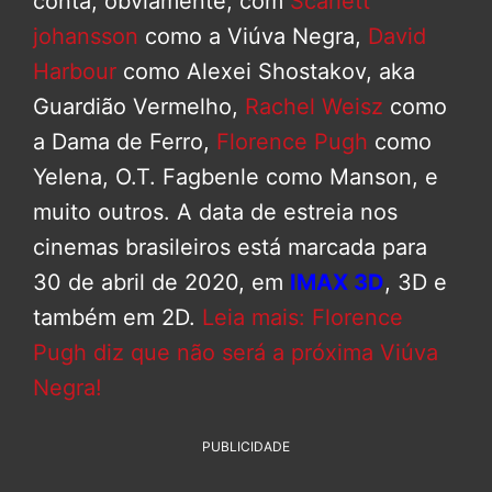
conta, obviamente, com
Scarlett
johansson
como a Viúva Negra,
David
Harbour
como Alexei Shostakov, aka
Guardião Vermelho,
Rachel Weisz
como
a Dama de Ferro,
Florence Pugh
como
Yelena, O.T. Fagbenle como Manson, e
muito outros. A data de estreia nos
cinemas brasileiros está marcada para
30 de abril de 2020, em
IMAX 3D
, 3D e
também em 2D.
Leia mais: Florence
Pugh diz que não será a próxima Viúva
Negra!
PUBLICIDADE