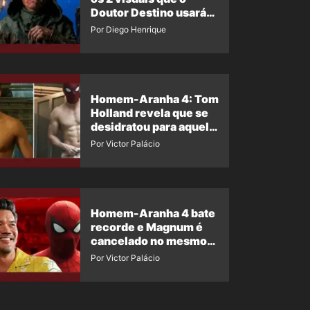
Doutor Destino usará
no filme
Por Diego Henrique
Homem-Aranha 4: Tom
Holland revela que se
desidratou para aquela
cena
Por Victor Palácio
Homem-Aranha 4 bate
recorde e Magnum é
cancelado no mesmo
dia – diretor se
Por Victor Palácio
pronuncia