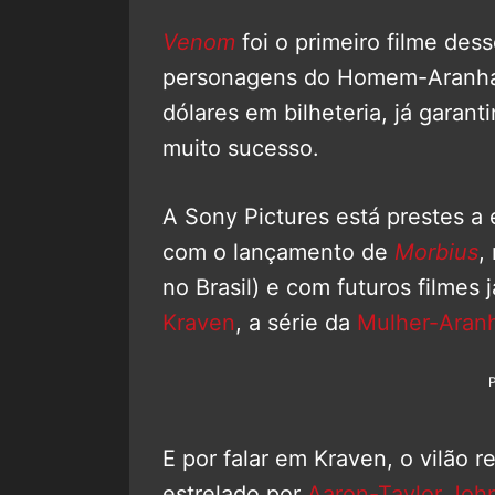
Venom
foi o primeiro filme de
personagens do Homem-Aranha a
dólares em bilheteria, já gara
muito sucesso.
A Sony Pictures está prestes a
com o lançamento de
Morbius
,
no Brasil) e com futuros filmes
Kraven
, a série da
Mulher-Aran
E por falar em Kraven, o vilão r
estrelado por
Aaron-Taylor Joh