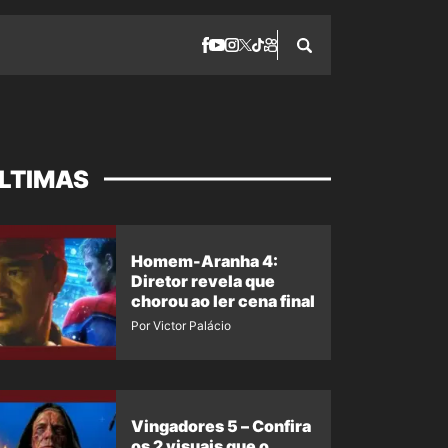
LTIMAS
Homem-Aranha 4:
Diretor revela que
chorou ao ler cena final
Por Victor Palácio
Vingadores 5 – Confira
os 2 visuais que o