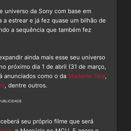
sse universo da Sony com base em
 estrear e já fez quase um bilhão de
ntindo a sequência que também fez
 expandir ainda mais esse seu universo
 no próximo dia 1 de abril (31 de março,
 já anunciados como o da
Madame Teia
,
ha
, dentre outros.
PUBLICIDADE
eceberá seu próprio filme que será
nson
, o Mercúrio no MCU. E agora o