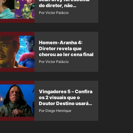
do diretor, não
imposição da Marvel
Por Victor Palácio
Homem-Aranha 4:
Diretor revela que
chorou ao ler cena final
Por Victor Palácio
Vingadores 5 – Confira
os 2 visuais que o
Doutor Destino usará
no filme
Por Diego Henrique