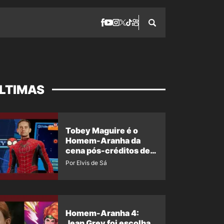
LTIMAS
Tobey Maguire é o
Homem-Aranha da
cena pós-créditos de
Um Novo Dia?
Por Elvis de Sá
Homem-Aranha 4:
Jean Grey foi escolha