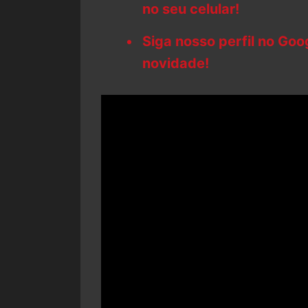
no seu celular!
Siga nosso perfil no Go
novidade!