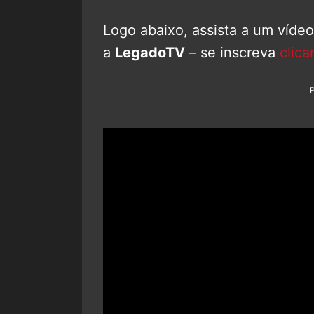
Logo abaixo, assista a um víde
a
LegadoTV
– se inscreva
clica