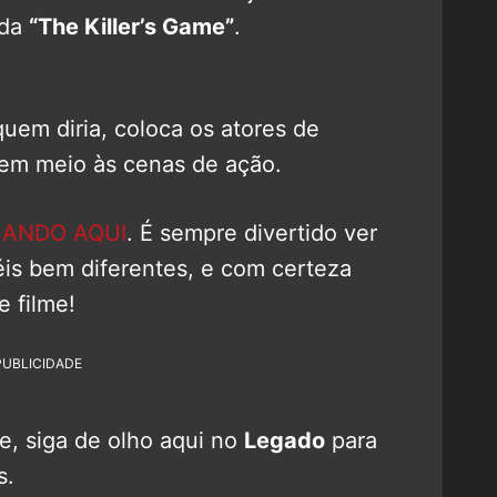
ada
“The Killer’s Game”
.
 quem diria, coloca os atores de
 em meio às cenas de ação.
CANDO AQUI
. É sempre divertido ver
éis bem diferentes, e com certeza
e filme!
PUBLICIDADE
e, siga de olho aqui no
Legado
para
s.