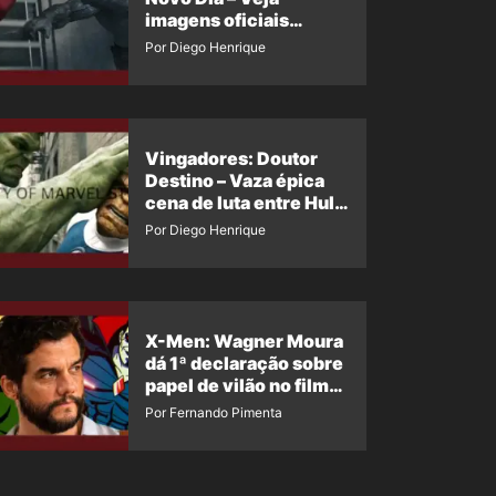
imagens oficiais
descartadas do Hulk
Por Diego Henrique
Cinza no filme
Vingadores: Doutor
Destino – Vaza épica
cena de luta entre Hulk
e o Coisa
Por Diego Henrique
X-Men: Wagner Moura
dá 1ª declaração sobre
papel de vilão no filme
da Marvel
Por Fernando Pimenta