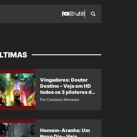
LTIMAS
Vingadores: Doutor
Destino – Veja em HD
todos os 3 pôsteres de
‘Doomsday’ + 1 imagem
Por Cassiano Meneses
oficial com os 26
heróis do filme
Homem-Aranha: Um
Novo Dia – Veja