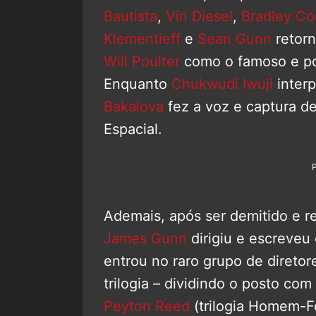
Bautista
,
Vin Diesel
,
Bradley Co
Klementieff
e
Sean Gunn
retorn
Will Poulter
como o famoso e p
Enquanto
Chukwudi Iwuji
interp
Bakalova
fez a voz e captura 
Espacial.
Ademais, após ser demitido e re
James Gunn
dirigiu e escreveu 
entrou no raro grupo de diret
trilogia – dividindo o posto com
Peyton Reed
(trilogia Homem-F