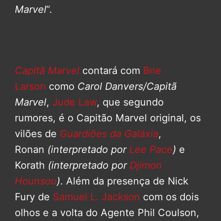
Marvel
”.
Capitã Marvel
contará com
Brie
Larson
como
Carol Danvers/Capitã
Marvel
,
Jude Law
, que segundo
rumores, é o Capitão Marvel original, os
vilões de
Guardiões da Galáxia
,
Ronan
(interpretado por
Lee Pace
)
e
Korath
(interpretado por
Djimon
Hounsou
)
. Além da presença de Nick
Fury de
Samuel L. Jackson
com os dois
olhos e a volta do Agente Phil Coulson,