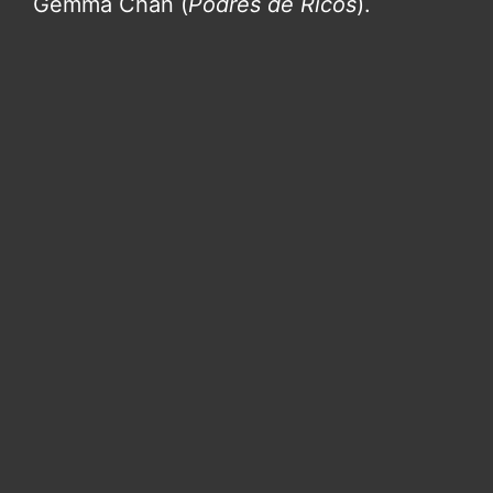
Gemma Chan (
Podres de Ricos
).