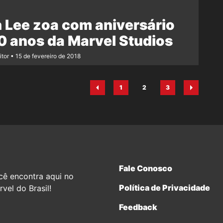
 Lee zoa com aniversário
0 anos da Marvel Studios
itor
15 de fevereiro de 2018
1
2
3
Página
Página
Página
Fale Conosco
cê encontra aqui no
Política de Privacidade
vel do Brasil!
Feedback