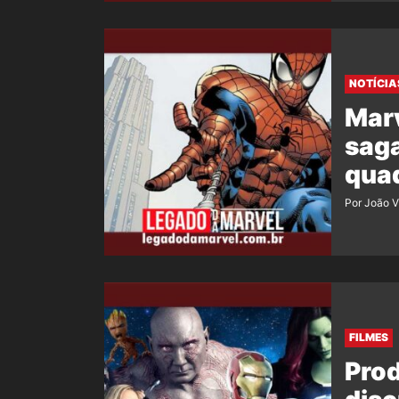
NOTÍCIA
Mar
sag
qua
Por João V
FILMES
Prod