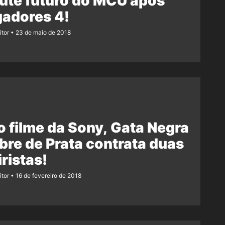
ute futuro do MCU após
gadores 4!
itor
23 de maio de 2018
 filme da Sony, Gata Negra
bre de Prata contrata duas
iristas!
itor
16 de fevereiro de 2018