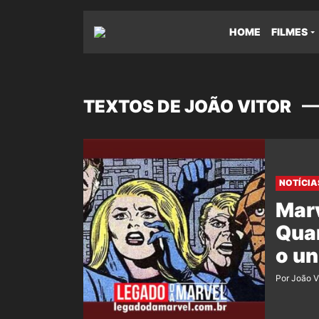
HOME
FILMES
TEXTOS DE JOÃO VITOR
NOTÍCIA
Marv
Quar
o un
Por João V