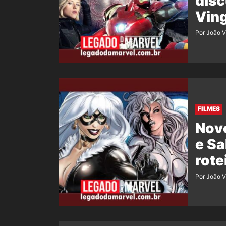
disc
Vin
Por João V
FILMES
Novo
e Sa
rote
Por João V