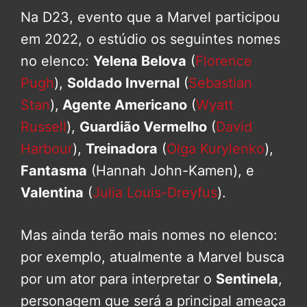
Na D23, evento que a Marvel participou
em 2022, o estúdio os seguintes nomes
no elenco:
Yelena Belova
(
Florence
Pugh
),
Soldado Invernal
(
Sebastian
Stan
),
Agente Americano
(
Wyatt
Russell
),
Guardião Vermelho
(
David
Harbour
),
Treinadora
(
Olga Kurylenko
),
Fantasma
(Hannah John-Kamen), e
Valentina
(
Julia Louis-Dreyfus
).
Mas ainda terão mais nomes no elenco:
por exemplo, atualmente a Marvel busca
por um ator para interpretar o
Sentinela
,
personagem que será a principal ameaça