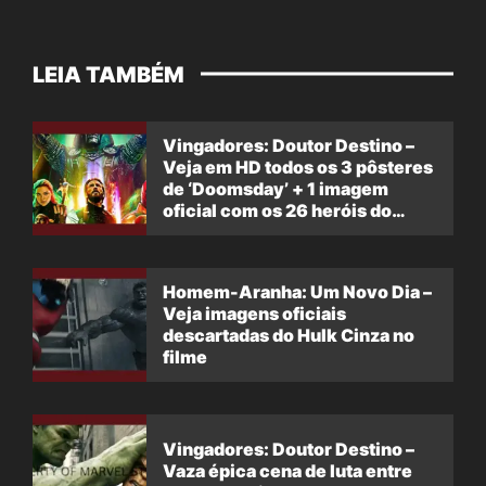
LEIA TAMBÉM
Vingadores: Doutor Destino –
Veja em HD todos os 3 pôsteres
de ‘Doomsday’ + 1 imagem
oficial com os 26 heróis do
filme
Homem-Aranha: Um Novo Dia –
Veja imagens oficiais
descartadas do Hulk Cinza no
filme
Vingadores: Doutor Destino –
Vaza épica cena de luta entre