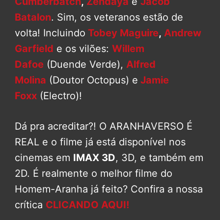
Cumberbatch
,
Zendaya
e
Jacob
Batalon
. Sim, os veteranos estão de
volta! Incluindo
Tobey Maguire
,
Andrew
Garfield
e os vilões:
Willem
Dafoe
(Duende Verde),
Alfred
Molina
(Doutor Octopus) e
Jamie
Foxx
(Electro)!
Dá pra acreditar?! O ARANHAVERSO É
REAL e o filme já está disponível nos
cinemas em
IMAX 3D
, 3D, e também em
2D. É realmente o melhor filme do
Homem-Aranha já feito? Confira a nossa
crítica
CLICANDO AQUI!