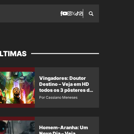
LTIMAS
Vingadores: Doutor
Destino – Veja em HD
todos os 3 pôsteres de
‘Doomsday’ + 1 imagem
Por Cassiano Meneses
oficial com os 26
heróis do filme
Homem-Aranha: Um
Novo Dia – Veja