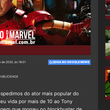
 de 2020, às 18:01
SIGA NO GOOGLE NEWS
PUBLICIDADE
spedimos do ator mais popular do
deu vida por mais de 10 ao Tony
agem que morreu no blockbuster de