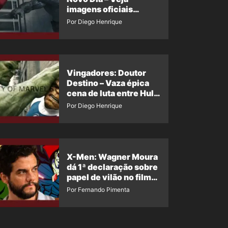
imagens oficiais
descartadas do Hulk
Por Diego Henrique
Cinza no filme
Vingadores: Doutor
Destino – Vaza épica
cena de luta entre Hulk
e o Coisa
Por Diego Henrique
X-Men: Wagner Moura
dá 1ª declaração sobre
papel de vilão no filme
da Marvel
Por Fernando Pimenta