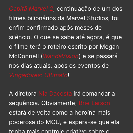
Capitã Marvel 2
, continuação de um dos
filmes bilionários da Marvel Studios, foi
enfim confirmado após meses de
silêncio. O que se sabe até agora, é que
o filme terá o roteiro escrito por Megan
McDonnell (
WandaVision
) e se passará
nos dias atuais, após os eventos de
Vingadores: Ultimato
!
A diretora
Nia Dacosta
irá comandar a
sequência. Obviamente,
Brie Larson
estará de volta como a heroína mais
poderosa do MCU, e espera-se que ela
tenha mais controle criativo sobre o