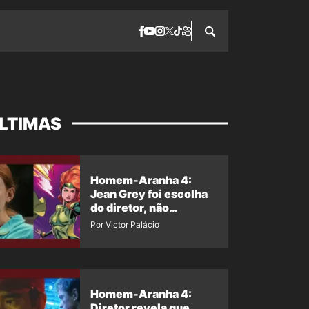
LTIMAS
Homem-Aranha 4:
Jean Grey foi escolha
do diretor, não
imposição da Marvel
Por Victor Palácio
Homem-Aranha 4:
Diretor revela que