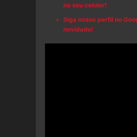
no seu celular!
Siga nosso perfil no Go
novidade!