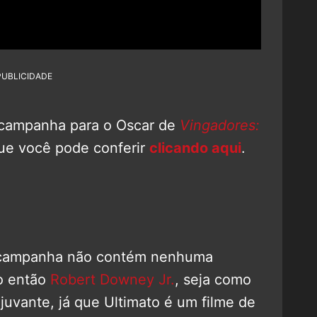
PUBLICIDADE
a campanha para o Oscar de
Vingadores:
 que você pode conferir
clicando aqui
.
 a campanha não contém nenhuma
o então
Robert Downey Jr.
, seja como
juvante, já que Ultimato é um filme de