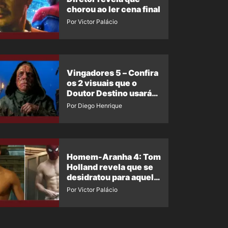
chorou ao ler cena final
Por Victor Palácio
Vingadores 5 – Confira
os 2 visuais que o
Doutor Destino usará
no filme
Por Diego Henrique
Homem-Aranha 4: Tom
Holland revela que se
desidratou para aquela
cena
Por Victor Palácio