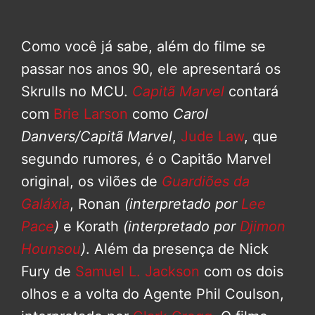
Como você já sabe, além do filme se
passar nos anos 90, ele apresentará os
Skrulls no MCU.
Capitã Marvel
contará
com
Brie Larson
como
Carol
Danvers/Capitã Marvel
,
Jude Law
, que
segundo rumores, é o Capitão Marvel
original, os vilões de
Guardiões da
Galáxia
, Ronan
(interpretado por
Lee
Pace
)
e Korath
(interpretado por
Djimon
Hounsou
)
. Além da presença de Nick
Fury de
Samuel L. Jackson
com os dois
olhos e a volta do Agente Phil Coulson,