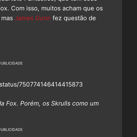
 Fox. Com isso, muitos acham que os
, mas
James Gunn
fez questão de
PUBLICIDADE
n/status/750774146414415873
 da Fox. Porém, os Skrulls como um
PUBLICIDADE