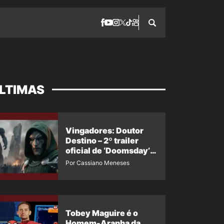
LTIMAS
Vingadores: Doutor
Destino – 2º trailer
oficial de ‘Doomsday’
ganha nova data para
Por Cassiano Meneses
vazar novamente
Tobey Maguire é o
Homem-Aranha da