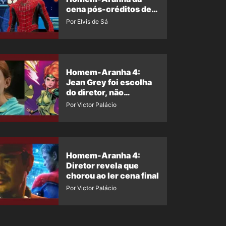
cena pós-créditos de
Um Novo Dia?
Por Elvis de Sá
Homem-Aranha 4:
Jean Grey foi escolha
do diretor, não
imposição da Marvel
Por Victor Palácio
Homem-Aranha 4:
Diretor revela que
chorou ao ler cena final
Por Victor Palácio