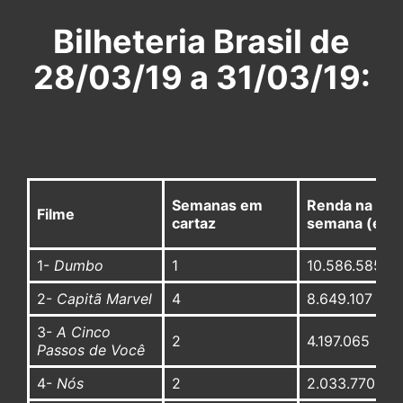
Bilheteria Brasil de
28/03/19 a 31/03/19:
Semanas em
Renda na
Filme
cartaz
semana (em 
1-
Dumbo
1
10.586.585
2-
Capitã Marvel
4
8.649.107
3-
A Cinco
2
4.197.065
Passos de Você
4-
Nós
2
2.033.770