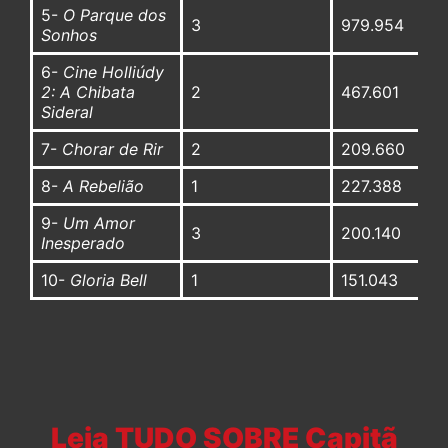
5-
O Parque dos
3
979.954
Sonhos
6-
Cine Holliúdy
2: A Chibata
2
467.601
Sideral
7-
Chorar de Rir
2
209.660
8-
A Rebelião
1
227.388
9-
Um Amor
3
200.140
Inesperado
10-
Gloria Bell
1
151.043
Leia TUDO SOBRE Capitã