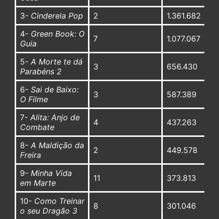
3-
Cinderela Pop
2
1.361.682
4-
Green Book: O
7
1.077.067
Guia
5-
A Morte te dá
3
656.430
Parabéns 2
6-
Sai de Baixo:
3
587.389
O Filme
7-
Alita: Anjo de
4
437.263
Combate
8-
A Maldição da
2
449.578
Freira
9-
Minha Vida
11
373.813
em Marte
10-
Como Treinar
8
301.046
o seu Dragão 3