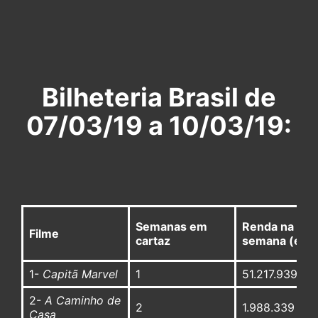
Bilheteria Brasil de
07/03/19 a 10/03/19:
Semanas em
Renda na
Filme
cartaz
semana (em 
1-
Capitã Marvel
1
51.217.939
2-
A Caminho de
2
1.988.339
Casa