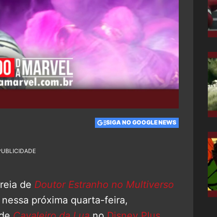
SIGA NO GOOGLE NEWS
PUBLICIDADE
treia de
Doutor Estranho no Multiverso
 nessa próxima quarta-feira,
 de
Cavaleiro da Lua
no
Disney Plus
,