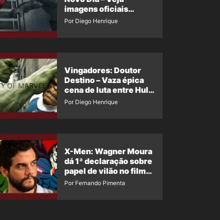
imagens oficiais
descartadas do Hulk
Por Diego Henrique
Cinza no filme
Vingadores: Doutor
Destino – Vaza épica
cena de luta entre Hulk
e o Coisa
Por Diego Henrique
X-Men: Wagner Moura
dá 1ª declaração sobre
papel de vilão no filme
da Marvel
Por Fernando Pimenta