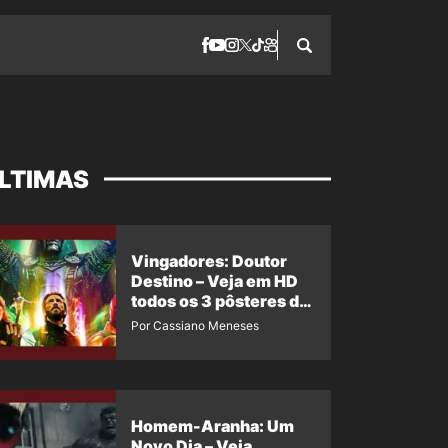
LTIMAS
Vingadores: Doutor
Destino – Veja em HD
todos os 3 pôsteres de
‘Doomsday’ + 1 imagem
Por Cassiano Meneses
oficial com os 26
heróis do filme
Homem-Aranha: Um
Novo Dia – Veja