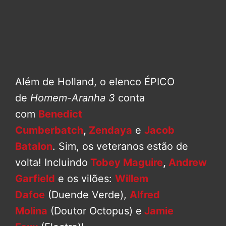
Além de Holland, o elenco ÉPICO
de
Homem-Aranha 3
conta
com
Benedict
Cumberbatch
,
Zendaya
e
Jacob
Batalon
. Sim, os veteranos estão de
volta! Incluindo
Tobey Maguire
,
Andrew
Garfield
e os vilões:
Willem
Dafoe
(Duende Verde),
Alfred
Molina
(Doutor Octopus) e
Jamie