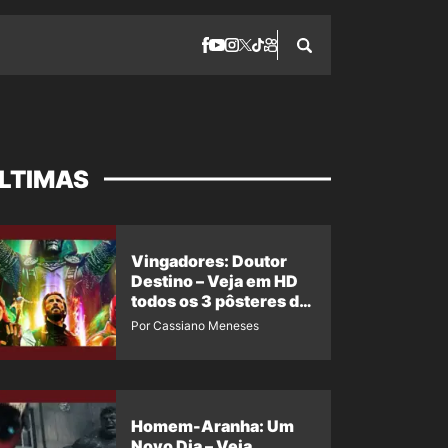
LTIMAS
Vingadores: Doutor
Destino – Veja em HD
todos os 3 pôsteres de
‘Doomsday’ + 1 imagem
Por Cassiano Meneses
oficial com os 26
heróis do filme
Homem-Aranha: Um
Novo Dia – Veja