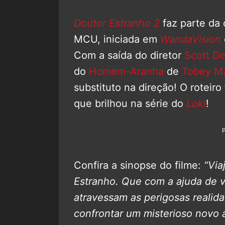
Doutor Estranho 2
faz parte d
MCU, iniciada em
WandaVision
Com a saída do diretor
Scott De
do
Homem-Aranha
de
Tobey M
substituto na direção! O roteiro
que brilhou na série do
Loki
!
Confira a sinopse do filme:
“Via
Estranho. Que com a ajuda de v
atravessam as perigosas realida
confrontar um misterioso novo a