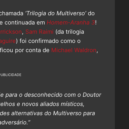
a chamada
‘Trilogia do Multiverso’
do
e continuada em
Homem-Aranha 3
!
rrickson
,
Sam Raimi
(da trilogia
aguire
) foi confirmado como o
 ficou por conta de
Michael Waldron
,
PUBLICIDADE
je para o desconhecido com o Doutor
elhos e novos aliados místicos,
des alternativas do Multiverso para
dversário.”