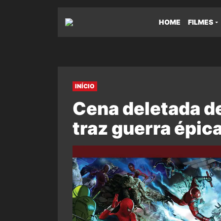
HOME
FILMES
INÍCIO
Cena deletada d
traz guerra épic