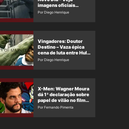
imagens oficiais
descartadas do Hulk
Por Diego Henrique
Cinza no filme
Vingadores: Doutor
Destino – Vaza épica
cena de luta entre Hulk
e o Coisa
Por Diego Henrique
X-Men: Wagner Moura
dá 1ª declaração sobre
papel de vilão no filme
da Marvel
Por Fernando Pimenta