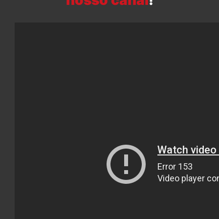
nosso canal
!