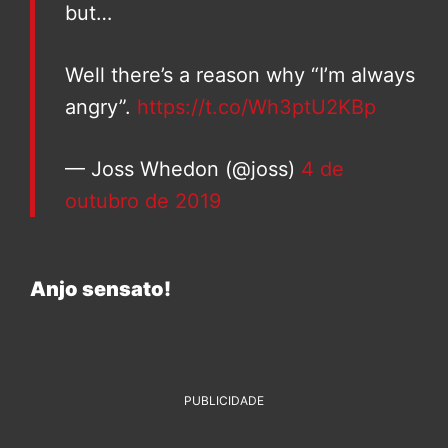
but…
Well there’s a reason why “I’m always
angry”.
https://t.co/Wh3ptU2KBp
— Joss Whedon (@joss)
4 de
outubro de 2019
Anjo sensato!
PUBLICIDADE