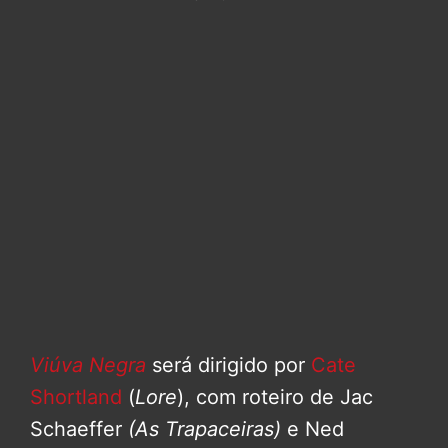
Viúva Negra
será dirigido por
Cate
Shortland
(
Lore
), com roteiro de Jac
Schaeffer
(As Trapaceiras)
e Ned