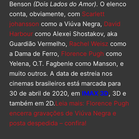
Benson
(Dois Lados do Amor)
. O elenco
conta, obviamente, com
Scarlett
johansson
como a Viúva Negra,
David
Harbour
como Alexei Shostakov, aka
Guardião Vermelho,
Rachel Weisz
como
a Dama de Ferro,
Florence Pugh
como
Yelena, O.T. Fagbenle como Manson, e
muito outros. A data de estreia nos
cinemas brasileiros está marcada para
30 de abril de 2020, em
IMAX 3D
, 3D e
também em 2D.
Leia mais: Florence Pugh
encerra gravações de Viúva Negra e
posta despedida – confira!