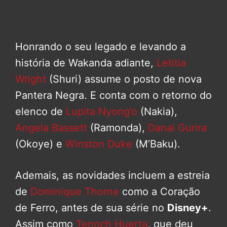
Honrando o seu legado e levando a
história de Wakanda adiante,
Letitia
Wright
(Shuri) assume o posto de nova
Pantera Negra. E conta com o retorno do
elenco de
Lupita Nyong’o
(Nakia),
Angela Bassett
(Ramonda),
Danai Gurira
(Okoye) e
Winston Duke
(M’Baku).
Ademais, as novidades incluem a estreia
de
Dominique Thorne
como a Coração
de Ferro, antes de sua série no
Disney+
.
Assim como
Tenoch Huerta
, que deu