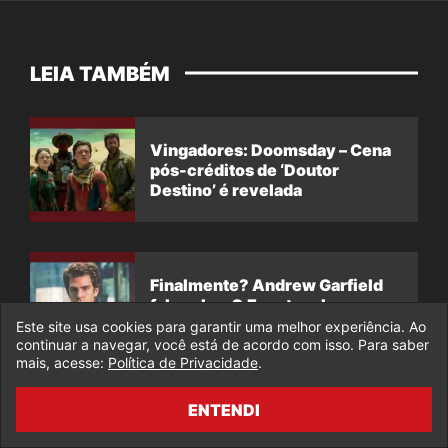
LEIA TAMBÉM
Vingadores: Doomsday – Cena
pós-créditos de ‘Doutor
Destino’ é revelada
Finalmente? Andrew Garfield
fala sobre O Espetacular
Homem-Aranha 3
Este site usa cookies para garantir uma melhor experiência. Ao
continuar a navegar, você está de acordo com isso. Para saber
mais, acesse:
Política de Privacidade
.
ENTENDI
Vingadores: Doutor Destino –
Cena final com Wolverine e