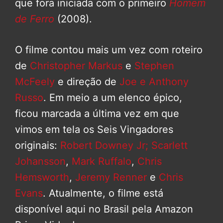
que fora iniciada com o primeiro
Homem
de Ferro
(2008).
O filme contou mais um vez com roteiro
de
Christopher Markus
e
Stephen
McFeely
e direção de
Joe e Anthony
Russo
. Em meio a um elenco épico,
ficou marcada a última vez em que
vimos em tela os Seis Vingadores
originais:
Robert Downey Jr;
Scarlett
Johansson
,
Mark Ruffalo
,
Chris
Hemsworth
,
Jeremy Renner
e
Chris
Evans
. Atualmente, o filme está
disponível aqui no Brasil pela Amazon