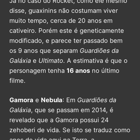
Já no caso do Rocket, como ele mesmo
disse, guaxinins não costumam viver
muito tempo, cerca de 20 anos em
cativeiro. Porém este é geneticamente
modificado, e parece ter passado bem
os 9 anos que separam
Guardiões da
Galáxia
e
Ultimato
. A estimativa é que o
personagem tenha
16 anos
no último
filme.
Gamora
e
Nebula
: Em
Guardiões da
Galáxia
, que se passam em 2014, é
revelado que a Gamora possui 24
zehoberi de vida. Se isto se traduz como
anos de vida aqui na Terra, a