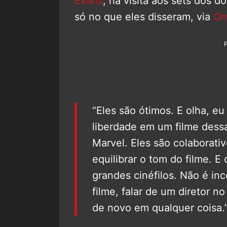
Evans
, na visita aos sets dos d
só no que eles disseram, via
Om
“Eles são ótimos. E olha, eu
liberdade em um filme des
Marvel. Eles são colaborat
equilibrar o tom do filme. E
grandes cinéfilos. Não é i
filme, falar de um diretor n
de novo em qualquer coisa.