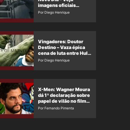
imagens oficiais
descartadas do Hulk
Por Diego Henrique
Cinza no filme
Vingadores: Doutor
Destino – Vaza épica
cena de luta entre Hulk
e o Coisa
Por Diego Henrique
X-Men: Wagner Moura
dá 1ª declaração sobre
papel de vilão no filme
da Marvel
Por Fernando Pimenta