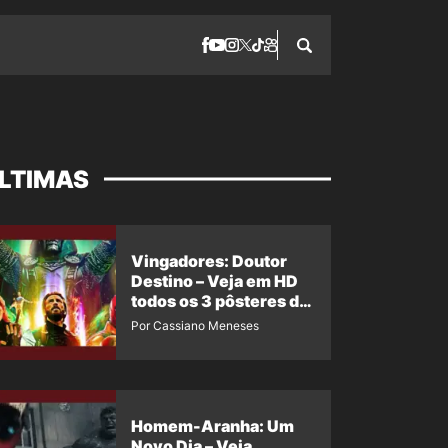
LTIMAS
Vingadores: Doutor
Destino – Veja em HD
todos os 3 pôsteres de
‘Doomsday’ + 1 imagem
Por Cassiano Meneses
oficial com os 26
heróis do filme
Homem-Aranha: Um
Novo Dia – Veja