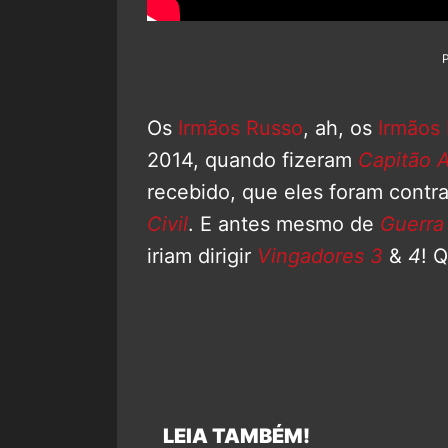
Os
Irmãos Russo
, ah, os
Irmãos
2014, quando fizeram
Capitão A
recebido, que eles foram contr
Civil
. E antes mesmo de
Guerra 
iriam dirigir
Vingadores 3
&
4
! 
LEIA TAMBÉM!