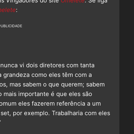
ois
Vingadores
do site
Omelete
. Se liga
elete
:
PUBLICIDADE
 nunca vi dois diretores com tanta
sa grandeza como eles têm com a
ivos, mas sabem o que querem; sabem
 o mais importante é que eles são
ncomum eles fazerem referência a um
o set, por exemplo. Trabalharia com eles
”