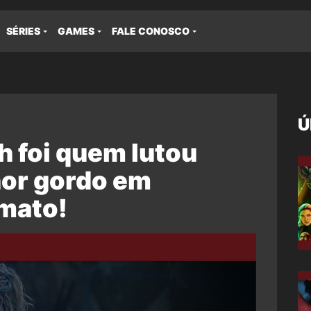
SÉRIES
GAMES
FALE CONOSCO
Ú
 foi quem lutou
hor gordo em
imato!