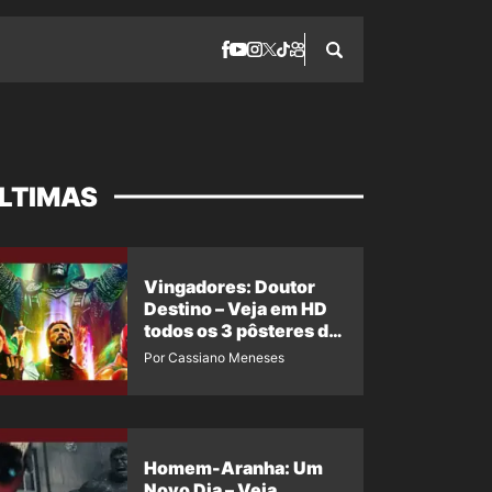
LTIMAS
Vingadores: Doutor
Destino – Veja em HD
todos os 3 pôsteres de
‘Doomsday’ + 1 imagem
Por Cassiano Meneses
oficial com os 26
heróis do filme
Homem-Aranha: Um
Novo Dia – Veja