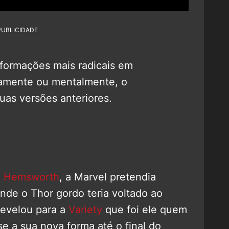
PUBLICIDADE
formações mais radicais em
icamente ou mentalmente, o
uas versões anteriores.
s Hemsworth
, a Marvel pretendia
 onde o Thor gordo teria voltado ao
 revelou para a
Variety
que foi ele quem
e a sua nova forma até o final do