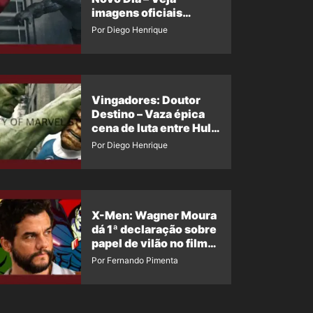
imagens oficiais
descartadas do Hulk
Por Diego Henrique
Cinza no filme
Vingadores: Doutor
Destino – Vaza épica
cena de luta entre Hulk
e o Coisa
Por Diego Henrique
X-Men: Wagner Moura
dá 1ª declaração sobre
papel de vilão no filme
da Marvel
Por Fernando Pimenta