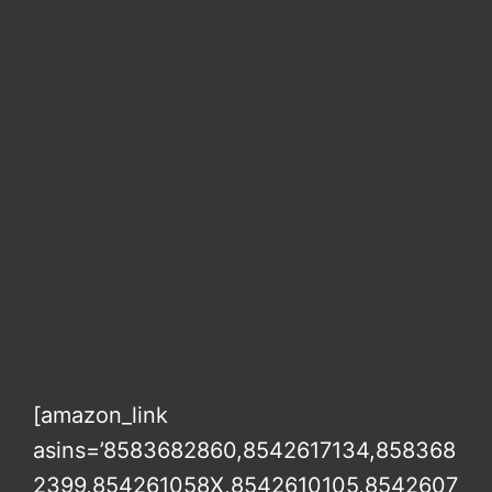
[amazon_link
asins=’8583682860,8542617134,858368
2399,854261058X,8542610105,8542607