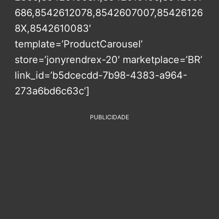
686,8542612078,8542607007,85426126
8X,8542610083′
template=’ProductCarousel’
store=’jonyrendrex-20′ marketplace=’BR’
link_id=’b5dcecdd-7b98-4383-a964-
273a6bd6c63c’]
PUBLICIDADE