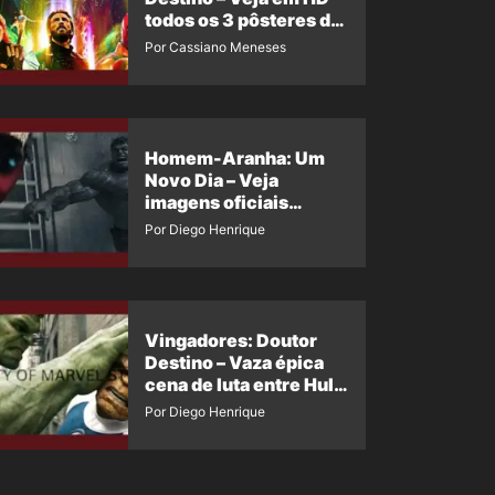
todos os 3 pôsteres de
‘Doomsday’ + 1 imagem
Por Cassiano Meneses
oficial com os 26
heróis do filme
Homem-Aranha: Um
Novo Dia – Veja
imagens oficiais
descartadas do Hulk
Por Diego Henrique
Cinza no filme
Vingadores: Doutor
Destino – Vaza épica
cena de luta entre Hulk
e o Coisa
Por Diego Henrique