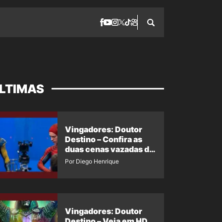
LTIMAS
Vingadores: Doutor
Destino – Confira as
duas cenas vazadas do
Wolverine e o Homem-
Por Diego Henrique
Aranha de Maguire
Vingadores: Doutor
Destino – Veja em HD