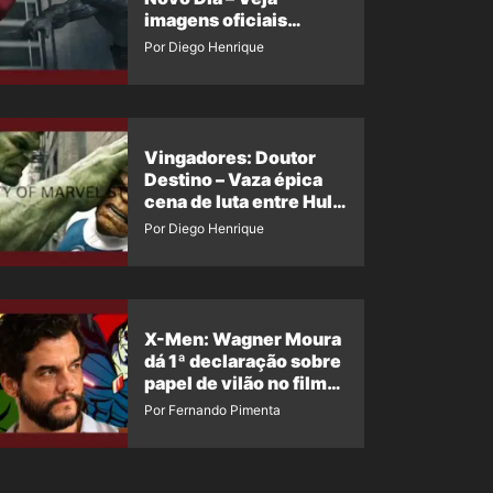
imagens oficiais
descartadas do Hulk
Por Diego Henrique
Cinza no filme
Vingadores: Doutor
Destino – Vaza épica
cena de luta entre Hulk
e o Coisa
Por Diego Henrique
X-Men: Wagner Moura
dá 1ª declaração sobre
papel de vilão no filme
da Marvel
Por Fernando Pimenta