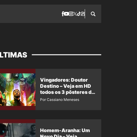
LTIMAS
Vingadores: Doutor
Destino – Veja em HD
todos os 3 pôsteres de
‘Doomsday’ + 1 imagem
Por Cassiano Meneses
oficial com os 26
heróis do filme
Homem-Aranha: Um
Novo Dia – Veja