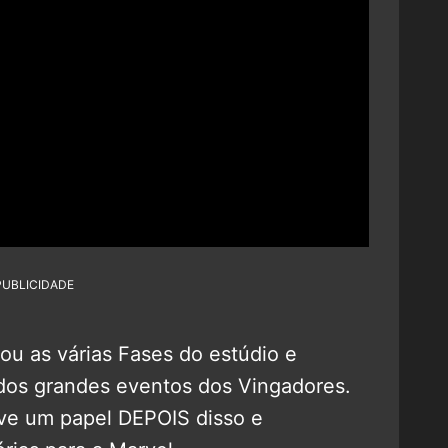
PUBLICIDADE
ou as várias Fases do estúdio e
dos grandes eventos dos Vingadores.
teve um papel DEPOIS disso e