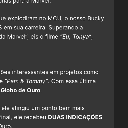
ias para a Marvel.
 que explodiram no MCU, o nosso Bucky
 em sua carreira. Superando a
a Marvel”, eis o filme
“Eu, Tonya”
,
ações interessantes em projetos como
e
“Pam & Tommy”
. Com essa última
o
Globo de Ouro
.
 ele atingiu um ponto bem mais
final, ele recebeu
DUAS INDICAÇÕES
Ouro.