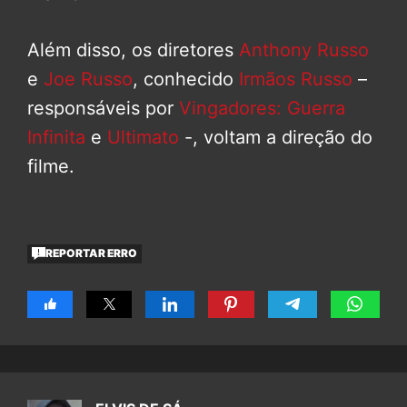
Além disso, os diretores
Anthony Russo
e
Joe Russo
, conhecido
Irmãos Russo
–
responsáveis por
Vingadores: Guerra
Infinita
e
Ultimato
-, voltam a direção do
filme.
REPORTAR ERRO