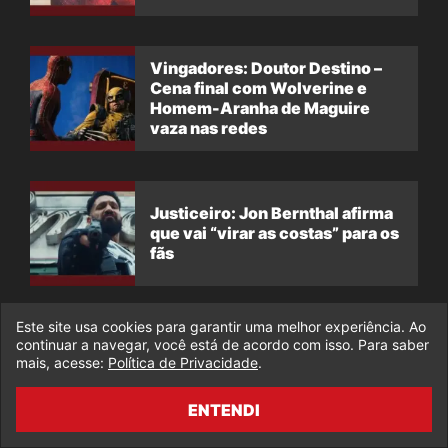
Vingadores: Doutor Destino –
Cena final com Wolverine e
Homem-Aranha de Maguire
vaza nas redes
Justiceiro: Jon Bernthal afirma
que vai “virar as costas” para os
fãs
Este site usa cookies para garantir uma melhor experiência. Ao
continuar a navegar, você está de acordo com isso. Para saber
DEIXE SEU COMENTÁRIO
mais, acesse:
Política de Privacidade
.
ENTENDI
Nome: