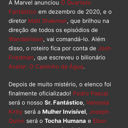
A Marvel anunciou
O Quarteto
Fantástico
em dezembro de 2020, e o
diretor
Matt Shakman
, que brilhou na
direção de todos os episódios de
WandaVision
, vai comandá-lo. Além
disso, o roteiro fica por conta de
Josh
Friedman
, que escreveu o bilionário
Avatar: O Caminho da Água
.
Depois de muito mistério, o elenco foi
finalmente oficializado!
Pedro Pascal
será o nosso
Sr. Fantástico
,
Vanessa
Kirby
será a
Mulher Invisível
,
Joseph
Quinn
será o
Tocha Humana
e
Ebon