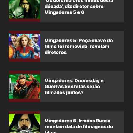
‘Os dois maiores filmes desta
década’, diz diretor sobre
Vingadores 5 e 6
Vingadores 5: Peça chave do
filme foi removida, revelam
diretores
Vingadores: Doomsday e
Guerras Secretas serão
filmados juntos?
Vingadores 5: Irmãos Russo
revelam data de filmagens do
filme