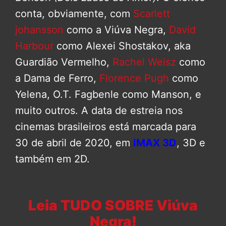
conta, obviamente, com
Scarlett
johansson
como a Viúva Negra,
David
Harbour
como Alexei Shostakov, aka
Guardião Vermelho,
Rachel Weisz
como
a Dama de Ferro,
Florence Pugh
como
Yelena, O.T. Fagbenle como Manson, e
muito outros. A data de estreia nos
cinemas brasileiros está marcada para
30 de abril de 2020, em
IMAX 3D
, 3D e
também em 2D.
Leia TUDO SOBRE Viúva
Negra!