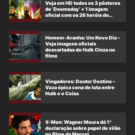
Veja em HD todos os 3 pôsteres
de ‘Doomsday’ + 1 imagem
oficial com os 26 heróis do
filme
Homem-Aranha: Um Novo Dia –
Veja imagens oficiais
descartadas do Hulk Cinza no
filme
Vingadores: Doutor Destino –
Vaza épica cena de luta entre
Hulk e o Coisa
X-Men: Wagner Moura dá 1ª
declaração sobre papel de vilão
no filme da Marvel