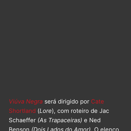
Viúva Negra
será dirigido por
Cate
Shortland
(
Lore
), com roteiro de Jac
Schaeffer
(As Trapaceiras)
e Ned
Benson
(Dois Lados do Amor)
. O elenco