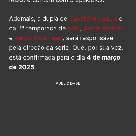
Ademais, a dupla de
Cavaleiro da Lua
e
da 2ª temporada de
Loki
,
Justin Benson
e
Aaron Moorhead
, será responsável
pela direção da série. Que, por sua vez,
está confirmada para o dia
4 de março
de 2025
.
PUBLICIDADE