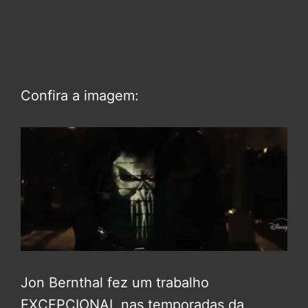
Confira a imagem:
Jon Bernthal fez um trabalho
EXCEPCIONAL nas temporadas da