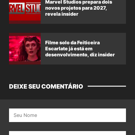
Marvel Studios prepara dois
novos projetos para 2027,
revela insider
Filme solo da Feiticeira
Escarlate já está em
desenvolvimento, diz insider
DEIXE SEU COMENTÁRIO
Nome:
E-