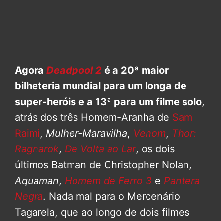
Agora
Deadpool 2
é a 20ª maior
bilheteria mundial para um longa de
super-heróis e a 13ª para um filme solo
,
atrás dos três Homem-Aranha de
Sam
Raimi
,
Mulher-Maravilha
,
Venom
,
Thor:
Ragnarok
,
De Volta ao Lar
, os dois
últimos Batman de Christopher Nolan,
Aquaman
,
Homem de Ferro 3
e
Pantera
Negra
. Nada mal para o Mercenário
Tagarela, que ao longo de dois filmes