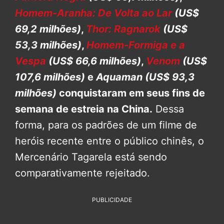
Homem-Aranha: De Volta ao Lar
(US$
69,2 milhões)
,
Thor: Ragnarok
(US$
53,3 milhões)
,
Homem-Formiga e a
Vespa
(US$ 66,6 milhões)
,
Venom
(US$
107,6 milhões)
e
Aquaman
(US$ 93,3
milhões)
conquistaram em seus fins de
semana de estreia na China.
Dessa
forma, para os padrões de um filme de
heróis recente entre o público chinês, o
Mercenário Tagarela está sendo
comparativamente rejeitado.
PUBLICIDADE