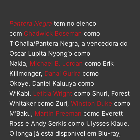
Pantera Negra
tem no elenco
com
Chadwick Boseman
como
T’Challa/Pantera Negra, a vencedora do
Oscar Lupita Nyong’o como
Nakia,
Michael B. Jordan
como Erik
Killmonger,
Danai Gurira
como
Okoye, Daniel Kaluuya como
W’Kabi,
Letitia Wright
como Shuri, Forest
Whitaker como Zuri,
Winston Duke
como
M’Baku,
Martin Freeman
como Everett
Ross e Andy Serkis como Ulysses Klaue.
O longa já está disponível em Blu-ray,