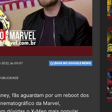
e 2022, às 00:07
SIGA NO GOOGLE NEWS
PUBLICIDADE
sney, fãs aguardam por um reboot dos
inematográfico da Marvel,
em dúvidas o X-Men mais popular.