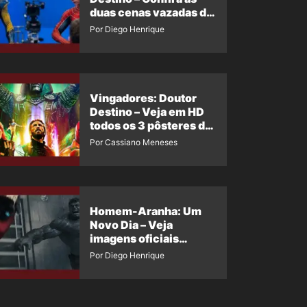
duas cenas vazadas do
Wolverine e o Homem-
Por Diego Henrique
Aranha de Maguire
Vingadores: Doutor
Destino – Veja em HD
todos os 3 pôsteres de
‘Doomsday’ + 1 imagem
Por Cassiano Meneses
oficial com os 26
heróis do filme
Homem-Aranha: Um
Novo Dia – Veja
imagens oficiais
descartadas do Hulk
Por Diego Henrique
Cinza no filme