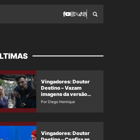
LTIMAS
Vingadores: Doutor
Destino – Vazam
imagens da versão
maligna do Doutor
Por Diego Henrique
Estranho
Vingadores: Doutor
Destino – Confira as