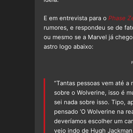
E em entrevista para o
Phase Z
rumores, e respondeu se de fato
ou mesmo se a Marvel já chegou
astro logo abaixo:
“Tantas pessoas vem até a m
sobre o Wolverine, isso é mui
sei nada sobre isso. Tipo, 
pensado ‘O Wolverine na rea
deveríamos escolher um cara
vejo indo de Hugh Jackman